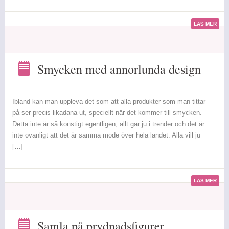
LÄS MER
Smycken med annorlunda design
Smycken
med
annorlunda
Ibland kan man uppleva det som att alla produkter som man tittar
design
på ser precis likadana ut, speciellt när det kommer till smycken.
Detta inte är så konstigt egentligen, allt går ju i trender och det är
inte ovanligt att det är samma mode över hela landet. Alla vill ju
[…]
LÄS MER
Samla på prydnadsfigurer