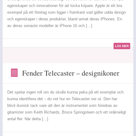
egenskaper
egenskaper och innovationer för att locka köpare. Apple är ett bra
exempel på ett företag som ligger i framkant vad gäller udda design
och egenskaper i deras produkter, bland annat deras iPhones. En
av deras senaste modeller är iPhone 16 och […]
LÄS MER
Fender Telecaster – designikoner
Fender
Telecaster
–
Det spelar ingen roll om du skulle kunna peka på ett exemplar och
designikoner
kunna identifiera det – du vet hur en Telecaster ser ut. Den har
blivit ikonisk tack vare att den är instrumentet som föredras av
gitarrister som Keith Richards, Bruce Springsteen och ett oräkneligt
antal fler. När detta […]