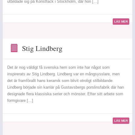
utbildade sig på Konstfack i Stockholm, där hon […]
LÄS MER
Stig Lindberg
Stig
Lindberg
Det är nog väldigt få svenska hem som inte har något som
inspirerats av Stig Lindberg. Lindberg var en mångsysslare, men
det är framförallt hans keramik som blivit otroligt stilbildande.
Lindberg började sin karriär på Gustavsbergs porslinsfabrik där han
designade flera klassiska serier och mönster. Efter sitt arbete som
formgivare […]
LÄS MER