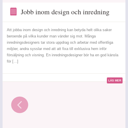
Jobb inom design och inredning
Jobb
inom
design
Att jobba inom design och inredning kan betyda helt olika saker
och
beroende på vilka kunder man vänder sig mot. Många
inredning
inredningsdesigners tar stora uppdrag och arbetar med offentliga
miljöer, andra sysslar med att att fixa till exklusiva hem inför
försäljning och visning. En inredningsdesigner bör ha en god känsla
för […]
LÄS MER