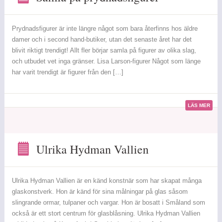
Samla
på
prydnadsfigurer
Prydnadsfigurer är inte längre något som bara återfinns hos äldre
damer och i second hand-butiker, utan det senaste året har det
blivit riktigt trendigt! Allt fler börjar samla på figurer av olika slag,
och utbudet vet inga gränser. Lisa Larson-figurer Något som länge
har varit trendigt är figurer från den […]
LÄS MER
Ulrika Hydman Vallien
Ulrika
Hydman
Vallien
Ulrika Hydman Vallien är en känd konstnär som har skapat många
glaskonstverk. Hon är känd för sina målningar på glas såsom
slingrande ormar, tulpaner och vargar. Hon är bosatt i Småland som
också är ett stort centrum för glasblåsning. Ulrika Hydman Vallien