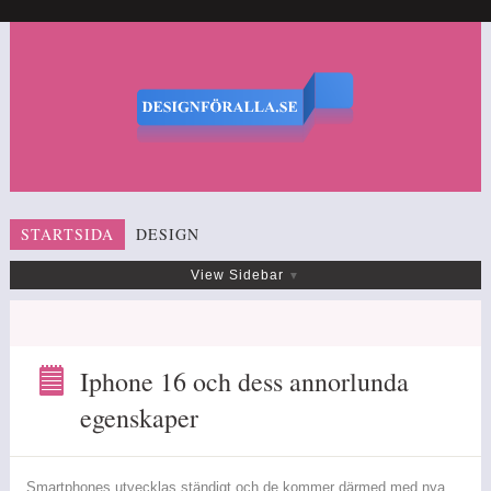
STARTSIDA
DESIGN
View Sidebar
Iphone 16 och dess annorlunda
egenskaper
Iphone
16
och
dess
Smartphones utvecklas ständigt och de kommer därmed med nya
annorlunda