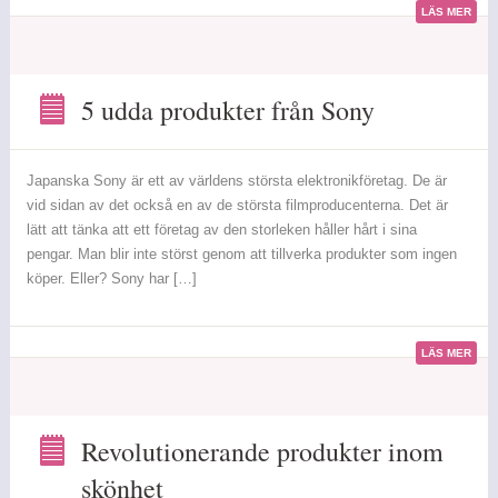
LÄS MER
5 udda produkter från Sony
5
udda
produkter
Japanska Sony är ett av världens största elektronikföretag. De är
från
vid sidan av det också en av de största filmproducenterna. Det är
Sony
lätt att tänka att ett företag av den storleken håller hårt i sina
pengar. Man blir inte störst genom att tillverka produkter som ingen
köper. Eller? Sony har […]
LÄS MER
Revolutionerande produkter inom
skönhet
Revolutionerande