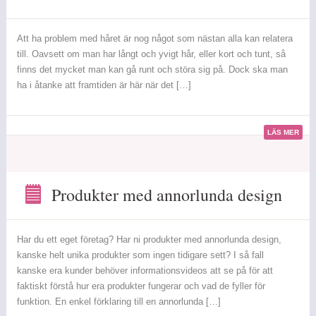
produkter
inom
skönhet
Att ha problem med håret är nog något som nästan alla kan relatera
till. Oavsett om man har långt och yvigt hår, eller kort och tunt, så
finns det mycket man kan gå runt och störa sig på. Dock ska man
ha i åtanke att framtiden är här när det […]
LÄS MER
Produkter med annorlunda design
Produkter
med
annorlunda
Har du ett eget företag? Har ni produkter med annorlunda design,
design
kanske helt unika produkter som ingen tidigare sett? I så fall
kanske era kunder behöver informationsvideos att se på för att
faktiskt förstå hur era produkter fungerar och vad de fyller för
funktion. En enkel förklaring till en annorlunda […]