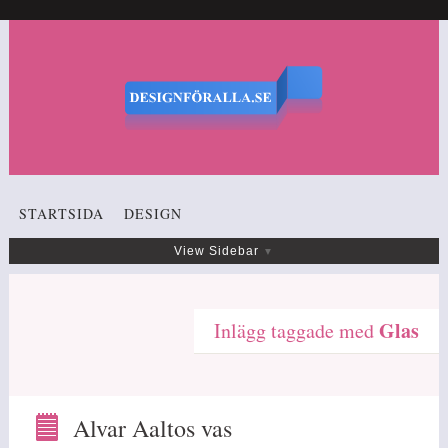
STARTSIDA
DESIGN
View Sidebar
Glas
Inlägg taggade med
Alvar Aaltos vas