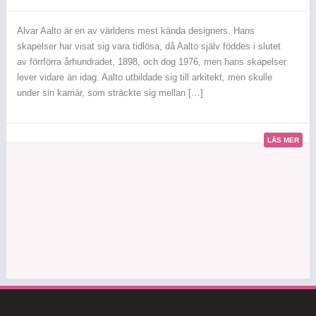
Alvar
Aaltos
vas
Alvar Aalto är en av världens mest kända designers. Hans
skapelser har visat sig vara tidlösa, då Aalto själv föddes i slutet
av förrförra århundradet, 1898, och dog 1976, men hans skapelser
lever vidare än idag. Aalto utbildade sig till arkitekt, men skulle
under sin karriär, som sträckte sig mellan […]
LÄS MER