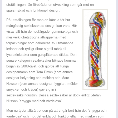
utställningen. De företräder en utveckling som går mot en
sparsmakad och funktionell design.
På utställningen får man en känsla för hur
mångfaldig sexleksakers design kan vara. Här
visas allt från de hudfärgade, gummiaktiga och
mer verklighetstrogna attrapperna (med
förpackningar som dekoreras av utmanande
kvinnor och tydligt riktar sig till män) till
lyxsexleksaker som guldpläterade dildos. Den
senare kategorin sexleksaker började komma i
början av 2000-talet, och gjorde att tunga
designernamn som Tom Dixon (som annars
designar belysning och möbler) och Marc
Newson (som annars designar flygplan, möbler,
smycken och kläder) gav sig in i
sexleksaksindustrin. Dessa sexleksaker är dock enligt Stefan
Nilsson ”snygga med helt värdelösa”.
Men nu tyder alltså trenden på att vi går bort från det ”snygga och
värdelösa” och mot det enkla och funktionella, med märken som